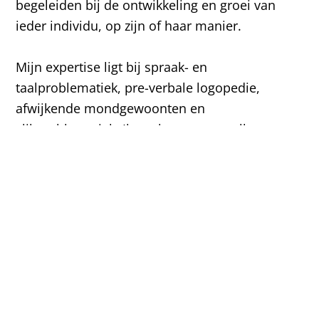
begeleiden bij de ontwikkeling en groei van
ieder individu, op zijn of haar manier.
Mijn expertise ligt bij spraak- en
taalproblematiek, pre-verbale logopedie,
afwijkende mondgewoonten en
slikproblematiek. Ik werk graag met alle
doelgroepen en leeftijden. Sinds 2019 ben ik
daarbij geregistreerd pre-verbaal logopedist.
Ik ben lid van de Nederlandse Vereniging van
Logopedie en Foniatrie en sta ingeschreven in
het Kwaliteitsregister Paramedici.
Logopedist / Preverbaaltherapeut